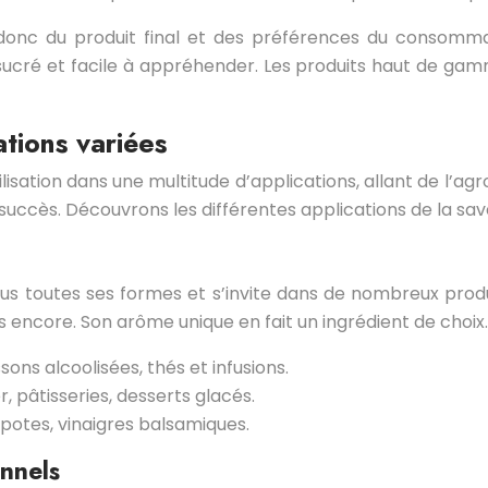
nd donc du produit final et des préférences du consomma
ût sucré et facile à appréhender. Les produits haut de gam
ations variées
ilisation dans une multitude d’applications, allant de l’ag
succès. Découvrons les différentes applications de la sav
 sous toutes ses formes et s’invite dans de nombreux pro
us encore. Son arôme unique en fait un ingrédient de choix.
ssons alcoolisées, thés et infusions.
 pâtisseries, desserts glacés.
potes, vinaigres balsamiques.
onnels